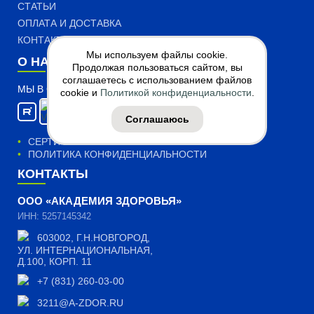
СТАТЬИ
ОПЛАТА И ДОСТАВКА
КОНТАКТЫ
Мы используем файлы cookie.
О НАС
Продолжая пользоваться сайтом, вы
соглашаетесь с использованием файлов
МЫ В СОЦИАЛЬНЫХ СЕТЯХ:
cookie и
Политикой конфиденциальности
.
Соглашаюсь
СЕРТИФИКАТЫ
ПОЛИТИКА КОНФИДЕНЦИАЛЬНОСТИ
КОНТАКТЫ
ООО «АКАДЕМИЯ ЗДОРОВЬЯ»
ИНН: 5257145342
603002, Г.Н.НОВГОРОД,
УЛ. ИНТЕРНАЦИОНАЛЬНАЯ,
Д.100, КОРП. 11
+7 (831) 260-03-00
3211@A-ZDOR.RU